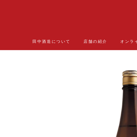
ス
キ
ッ
プ
し
て
コ
田中酒造について
店舗の紹介
オンラ
店舗の紹介
オンラ
ン
テ
ン
ツ
に
移
動
す
る