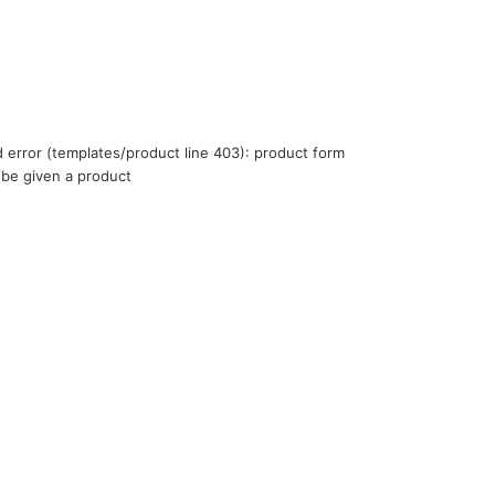
d error (templates/product line 403): product form
Liquid error (te
be given a product
must be given a