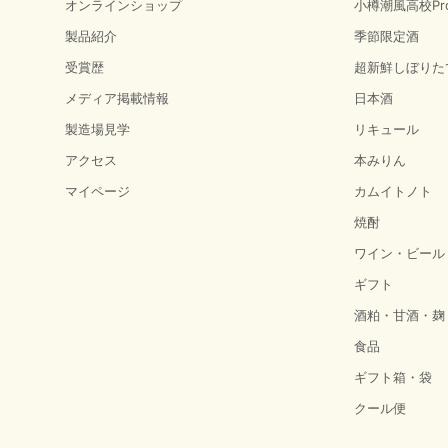
オンラインショップ
小樽潮風高校Pro
製品紹介
季節限定酒
受賞歴
超新鮮しぼりた
メディア掲載情報
日本酒
製造場見学
リキュール
アクセス
本みりん
マイページ
カムイトノト
焼酎
ワイン・ビール
ギフト
酒粕・甘酒・麹
食品
ギフト箱・袋
クール便