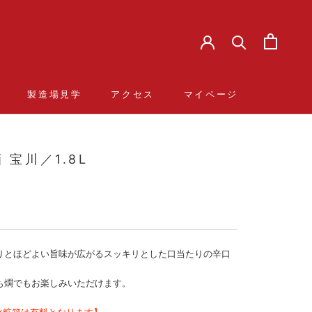
製造場見学
アクセス
マイページ
製造場見学
アクセス
マイページ
 宝川／1.8L
りとほどよい旨味が広がるスッキリとした口当たりの辛口
も燗でもお楽しみいただけます。
の化粧箱は有料となります】