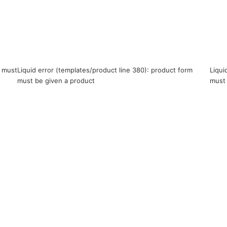
m must
Liquid error (templates/product line 380): product form
Liqui
must be given a product
must 