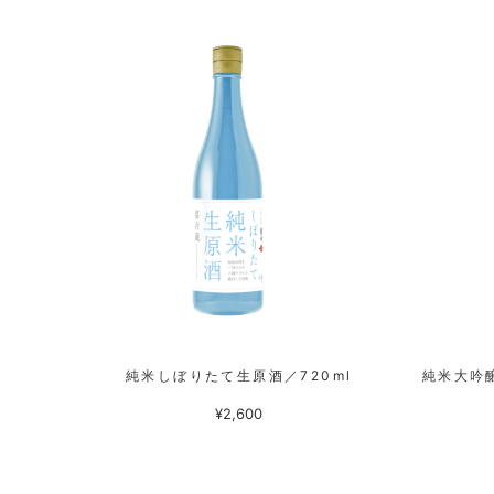
純米しぼりたて生原酒／720ml
純米大吟醸
¥2,600