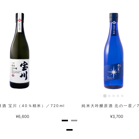
酒 宝川（40％精米）／720ml
純米大吟醸原酒 北の一星／7
¥6,600
¥3,700