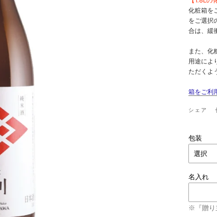
化粧箱を
をご選択
合は、緩
また、化
用途によ
ただくよ
箱をご利
シェア
包装
名入れ
※『贈り